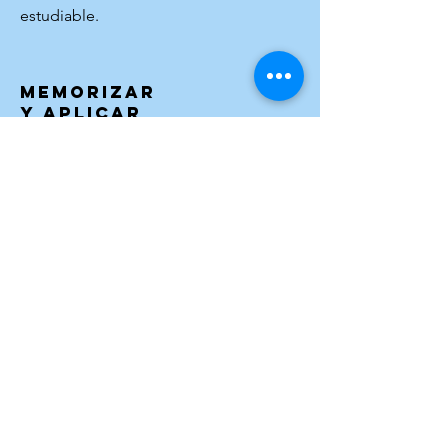
estudiable.
MEMORIZAR
Y APLICAR
Entrenas recursos de memoria,
organizas repasos y aprendes a
resolver problemas, a preparar
exámenes y a utilizar lo aprendido
con seguridad.
IA
CON CRITERIO
Aprendes a usar la Inteligencia
Artificial para estudiar, practicar,