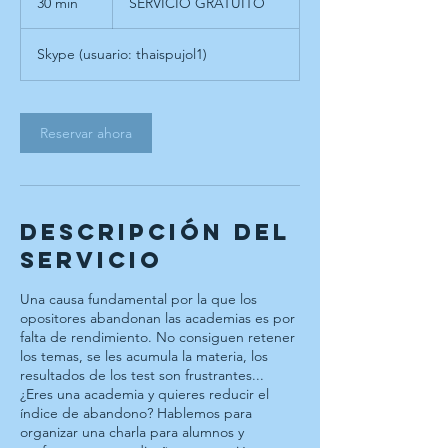
30 min
3
SERVICIO GRATUITO
0
Skype (usuario: thaispujol1)
m
i
n
Reservar ahora
Descripción del
servicio
Una causa fundamental por la que los
opositores abandonan las academias es por
falta de rendimiento. No consiguen retener
los temas, se les acumula la materia, los
resultados de los test son frustrantes...
¿Eres una academia y quieres reducir el
índice de abandono? Hablemos para
organizar una charla para alumnos y