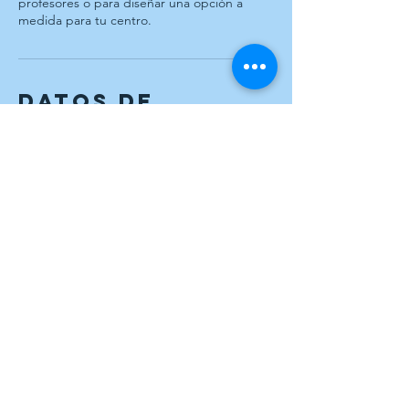
profesores o para diseñar una opción a
medida para tu centro.
Datos de
contacto
664 528 078
thaispujol@yahoo.es
© 2026