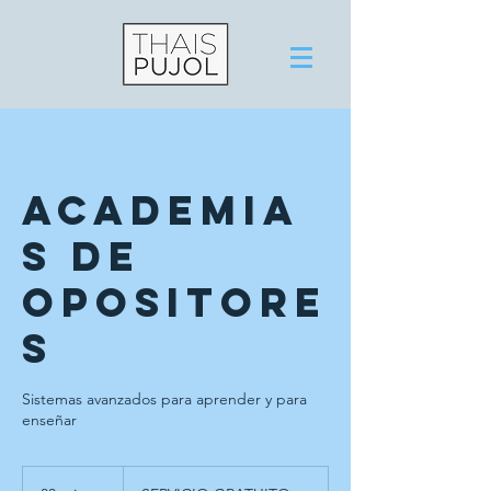
Academia
s de
opositore
s
Sistemas avanzados para aprender y para
enseñar
SERVICIO
GRATUITO