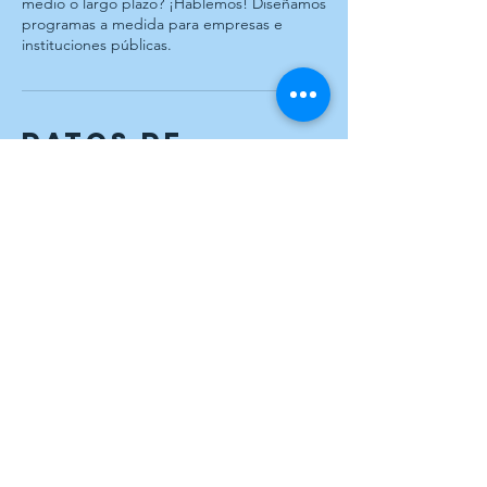
medio o largo plazo? ¡Hablemos! Diseñamos
programas a medida para empresas e
instituciones públicas.
Datos de
contacto
664 528 078
thaispujol@yahoo.es
© 2026