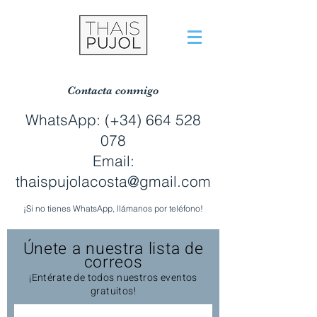
Contacta conmigo
WhatsApp: (+34)
664 528
078
Email:
thaispujolacosta@gmail.com
¡Si no tienes WhatsApp, llámanos por teléfono!
Únete a nuestra lista de
correos
¡Entérate de todos nuestros eventos
gratuitos!