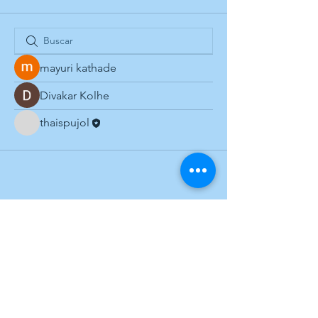
mayuri kathade
Divakar Kolhe
thaispujol
© 2026